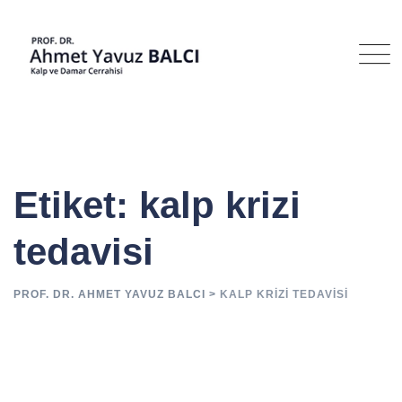
İçeriğe
geç
Etiket: kalp krizi
tedavisi
PROF. DR. AHMET YAVUZ BALCI
>
KALP KRIZI TEDAVISI