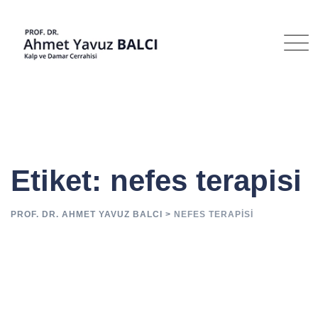
İçeriğe
geç
Etiket: nefes terapisi
PROF. DR. AHMET YAVUZ BALCI
>
NEFES TERAPISI